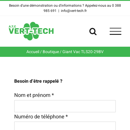
Skip
Besoin d'une démonstration ou d'informations ? Appelez-nous au 0 388
985 691
|
info@vert-tech.fr
to
content
Accueil
/
Boutique
/
Giant Vac TLS20-29BV
Besoin d’être rappelé ?
Nom et prénom *
Numéro de téléphone *