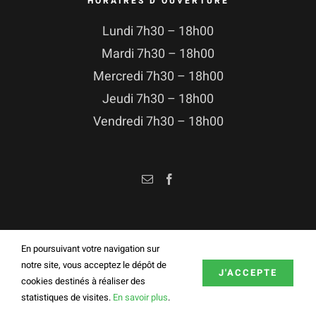
HORAIRES D’OUVERTURE
Lundi 7h30 – 18h00
Mardi 7h30 – 18h00
Mercredi 7h30 – 18h00
Jeudi 7h30 – 18h00
Vendredi 7h30 – 18h00
En poursuivant votre navigation sur
notre site, vous acceptez le dépôt de
J'ACCEPTE
© Copyright 2008 -
2026 Vert-Tech
cookies destinés à réaliser des
Plan du site
|
Mentions légales
|
Conditions générales de vente
statistiques de visites.
En savoir plus
.