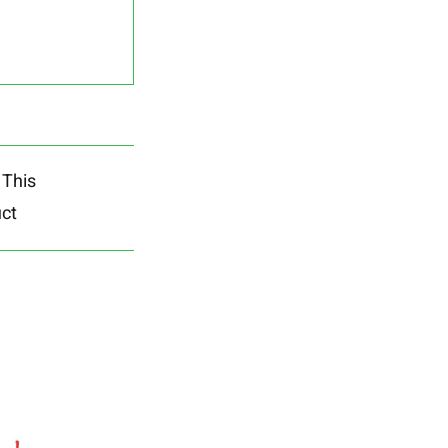
 This
ct