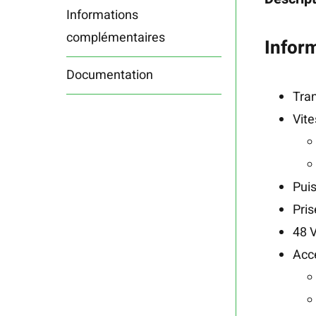
Informations
complémentaires
Infor
Documentation
Tra
Vit
Pui
Pris
48 V
Acce