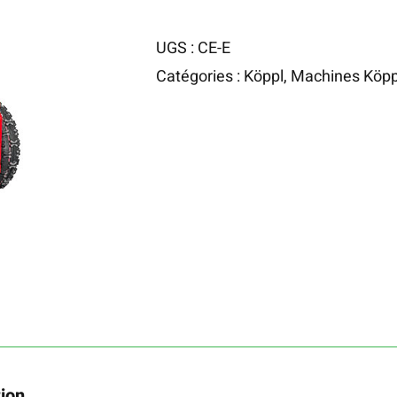
UGS :
CE-E
Catégories :
Köppl
,
Machines Köpp
tion